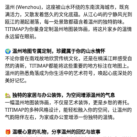
温州 (Wenzhou)，这座被山水环绕的东南滨海城市，既充
满活力，又散发着悠久的文化底蕴。从江心屿的宁静风光到
瓯江的潮起潮落，每一处景致都蕴含着温州的独特韵味。
TITIMAP为你量身定制温州地图装饰画，将这片家乡的温情
永远留在眼前。
🌍
温州地图专属定制，珍藏属于你的山水情怀
不论你曾在南戏故地欣赏传统文化，还是在楠溪江畔感受自
然的清新，TITIMAP都能将这些重要的地方标注在地图上。
温州的熟悉角落成为你生活中的艺术符号，唤起心底深处的
美好记忆。
🏡
独特的家居与办公装饰，为空间增添温州的气息
一幅温州地图装饰画，不仅是艺术装饰，更是乡愁的寄托。
TITIMAP的多种风格设计，能轻松融入你的空间，让温州的
气韵陪伴左右，为家或办公室增添一份独特的温情。
🎁
温暖心意的礼物，分享温州的回忆与故事